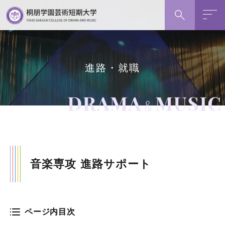
グ
本
フ
検索
ロ
文
ッ
ー
へ
タ
バ
ー
ル
へ
進路・就職
ナ
ビ
ゲ
ー
シ
ョ
ン
音楽専攻 進路サポート
へ
ページ内目次