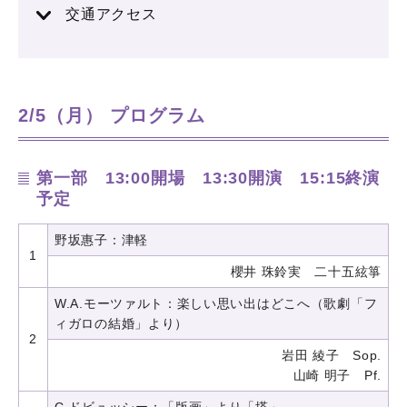
交通アクセス
2/5（月） プログラム
第一部 13:00開場 13:30開演 15:15終演
予定
野坂惠子：津軽
1
櫻井 珠鈴実 二十五絃箏
W.A.モーツァルト：楽しい思い出はどこへ（歌劇「フ
ィガロの結婚」より）
2
岩田 綾子 Sop.
山崎 明子 Pf.