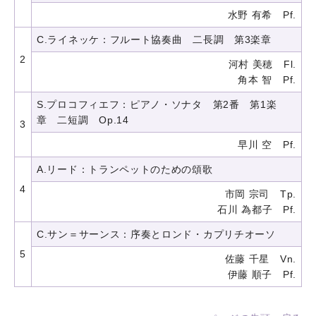
水野 有希 Pf.
C.ライネッケ：フルート協奏曲 二長調 第3楽章
2
河村 美穂 Fl.
角本 智 Pf.
S.プロコフィエフ：ピアノ・ソナタ 第2番 第1楽
章 二短調 Op.14
3
早川 空 Pf.
A.リード：トランペットのための頌歌
4
市岡 宗司 Tp.
石川 為都子 Pf.
C.サン＝サーンス：序奏とロンド・カプリチオーソ
5
佐藤 千星 Vn.
伊藤 順子 Pf.