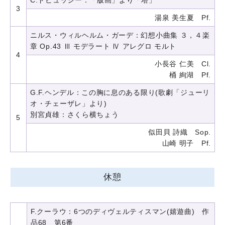
C.ドビュッシー：「版画」より「塔」
3
湯泉 美生夏 Pf.
ニルス・ウィルヘルム・ガーデ：幻想小曲集 ３，４楽
章 Op.43 Ⅲ モデラート Ⅳ アレグロ モルト
4
小長谷 仁美 Cl.
桶 絢湖 Pf.
G.F.ヘンデル：この胸に息のある限り(歌劇「ジューリ
オ・チェーザレ」より)
別宮貞雄：さくら横ちょう
5
似田貝 詩織 Sop.
山崎 明子 Pf.
休憩
F.クーラウ：6つのディヴェルティスマン(嬉遊曲) 作
品68 第6番