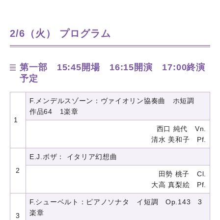
2/6（火） プログラム
第一部 15:45開場 16:15開演 17:00終演
予定
F.メンデルスゾーン：ヴァイオリン協奏曲 ホ短調
作品64 1楽章
1
西口 純代 Vn.
清水 美和子 Pf.
E.J.ボザ： イタリア幻想曲
2
田勢 桃子 Cl.
大高 真梨絵 Pf.
F.シューベルト：ピアノソナタ イ短調 Op.143 3
楽章
3