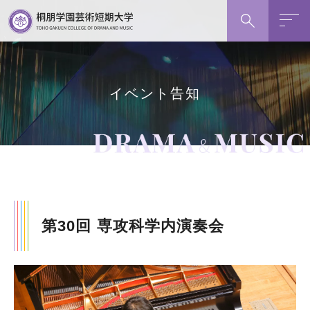
グ
本
フ
検索
ロ
文
ッ
ー
へ
タ
バ
ー
ル
へ
イベント告知
ナ
ビ
ゲ
ー
シ
ョ
ン
第30回 専攻科学内演奏会
へ