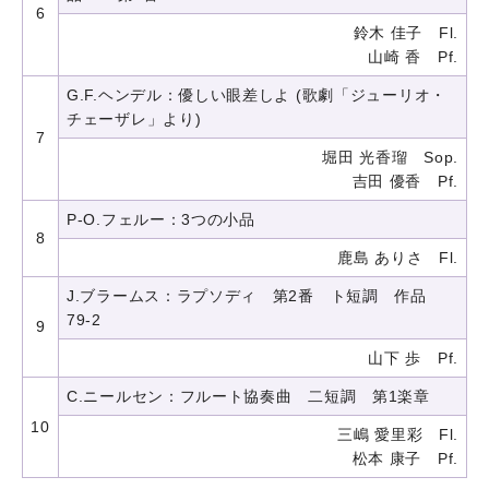
6
鈴木 佳子 Fl.
山崎 香 Pf.
G.F.ヘンデル：優しい眼差しよ (歌劇「ジューリオ・
チェーザレ」より)
7
堀田 光香瑠 Sop.
吉田 優香 Pf.
P-O.フェルー：3つの小品
8
鹿島 ありさ Fl.
J.ブラームス：ラプソディ 第2番 ト短調 作品
79-2
9
山下 歩 Pf.
C.ニールセン：フルート協奏曲 二短調 第1楽章
10
三嶋 愛里彩 Fl.
松本 康子 Pf.