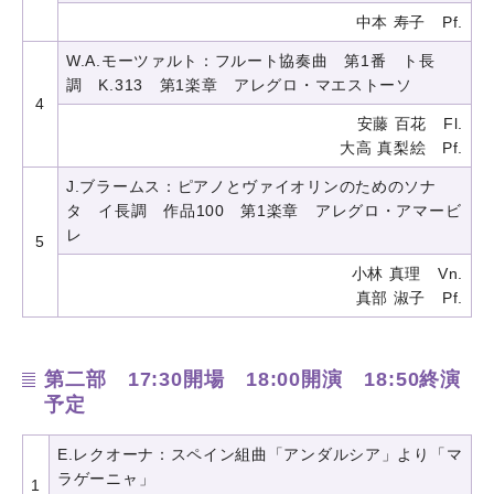
中本 寿子 Pf.
W.A.モーツァルト：フルート協奏曲 第1番 ト長
調 K.313 第1楽章 アレグロ・マエストーソ
4
安藤 百花 Fl.
大高 真梨絵 Pf.
J.ブラームス：ピアノとヴァイオリンのためのソナ
タ イ長調 作品100 第1楽章 アレグロ・アマービ
レ
5
小林 真理 Vn.
真部 淑子 Pf.
第二部 17:30開場 18:00開演 18:50終演
予定
E.レクオーナ：スペイン組曲「アンダルシア」より「マ
ラゲーニャ」
1