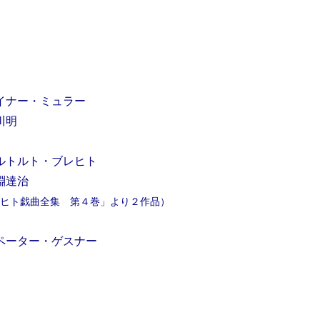
イナー・ミュラー
川明
ルトルト・ブレヒト
淵達治
ヒト戯曲全集 第４巻」より２作品）
ペーター・ゲスナー