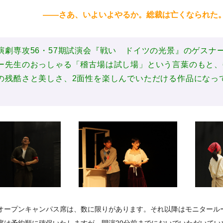
――さあ、いよいよやるか。総裁は亡くなられた
演劇専攻56・57期試演会『戦い ドイツの光景』のゲスナ
ー先生のおっしゃる「稽古場は試し場」という言葉のもと、
の残酷さと美しさ、2面性を楽しんでいただける作品になっ
オープンキャンパス席は、数に限りがあります。それ以降はモニタール
席は予約順に確保いたしますが、開演20分前までにおいでいただいて