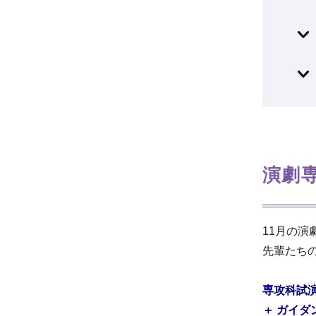
演劇
11月の
先輩たち
専攻科試演
＋ ガイダ