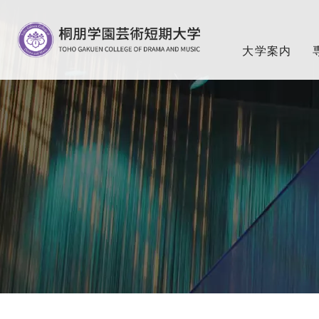
グ
本
フ
ロ
文
ッ
ー
へ
タ
大学案内
バ
ー
ル
へ
ナ
ビ
ゲ
ー
シ
ョ
ン
へ