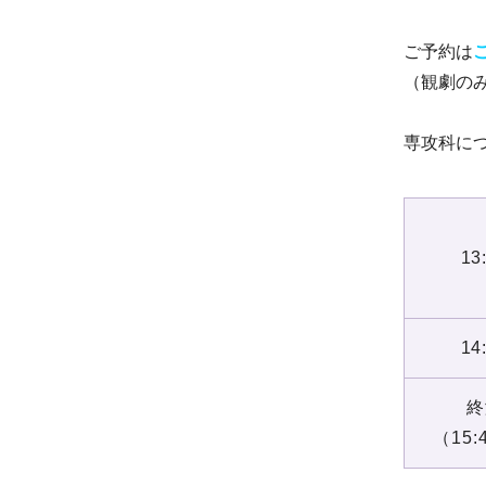
ご予約は
（観劇の
専攻科に
13
14
終
（15