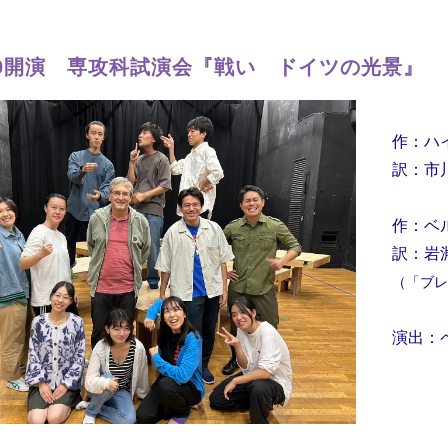
:00開演 専攻科試演会『戦い ドイツの光景』
作：ハ
訳：市
作：ベ
訳：岩
（「ブレ
演出：