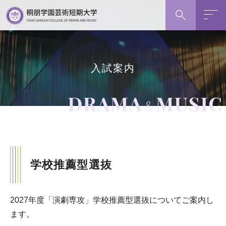
グ
本
フ
検索
ロ
文
ッ
ー
へ
タ
バ
ー
ル
へ
入試案内
ナ
ビ
ゲ
ー
シ
ョ
ン
学校推薦型選抜
へ
2027年度「演劇専攻」学校推薦型選抜についてご案内し
ます。