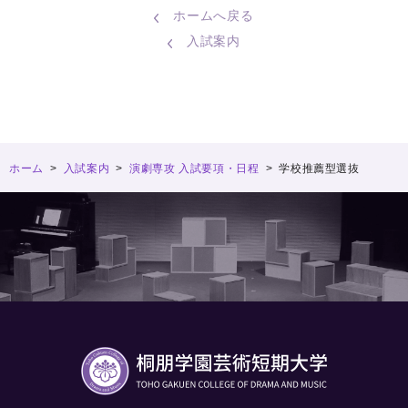
ホームへ戻る
入試案内
ホーム
>
入試案内
>
演劇専攻 入試要項・日程
>
学校推薦型選抜